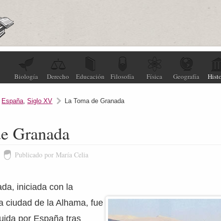
Biología
Derecho
Educación
Filosofía
Física
Geografía
Histo
,
España
,
Siglo XV
La Toma de Granada
e Granada
Publicado por María Celia
a, iniciada con la
a ciudad de la Alhama, fue
guida por España tras