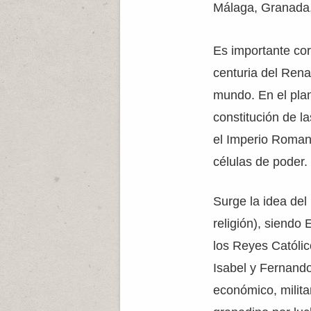
Málaga, Granada, 
Es importante co
centuria del Ren
mundo. En el plan
constitución de l
el Imperio Roman
células de poder.
Surge la idea del
religión), siend
los Reyes Católic
Isabel y Fernando
económico, milita