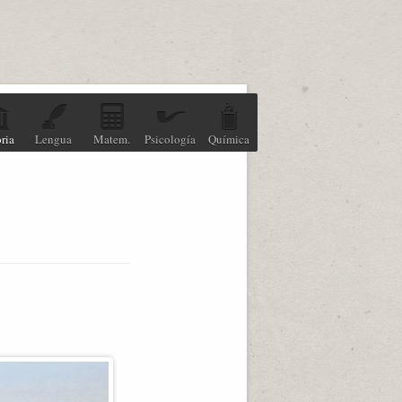
ria
Lengua
Matem.
Psicología
Química