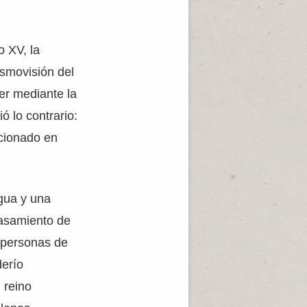
o XV, la
osmovisión del
der mediante la
ó lo contrario:
ccionado en
ngua y una
casamiento de
s personas de
derío
 reino