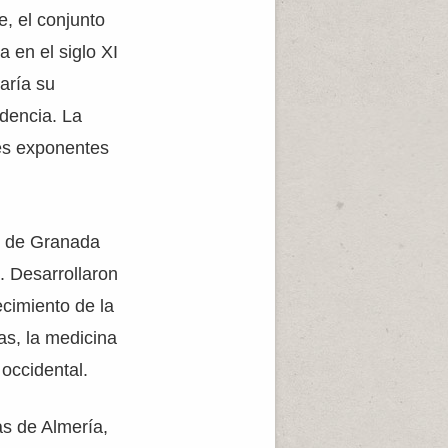
, el conjunto
 en el siglo XI
aría su
idencia. La
res exponentes
ad de Granada
. Desarrollaron
ecimiento de la
as, la medicina
 occidental.
as de Almería,