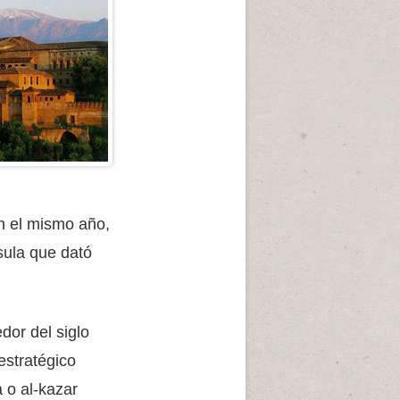
n el mismo año,
sula que dató
dor del siglo
estratégico
a o al-kazar