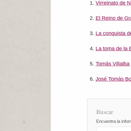
Virreinato de
El Reino de G
La conquista 
La toma de la B
Tomás Villalba
José Tomás B
Buscar
Encuentra la infor