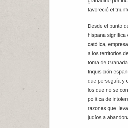
granadino por luch
favoreció el triun
Desde el punto de 
hispana significa e
católica, empresa
a los territorios 
toma de Granada 
Inquisición españo
que perseguía y c
los que no se con
política de intole
razones que lle
judíos a abandon