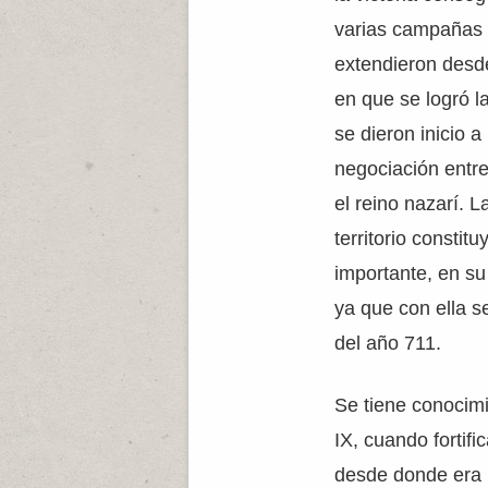
varias campañas 
extendieron desd
en que se logró 
se dieron inicio a
negociación entr
el reino nazarí. L
territorio const
importante, en s
ya que con ella s
del año 711.
Se tiene conocimi
IX, cuando fortif
desde donde era po