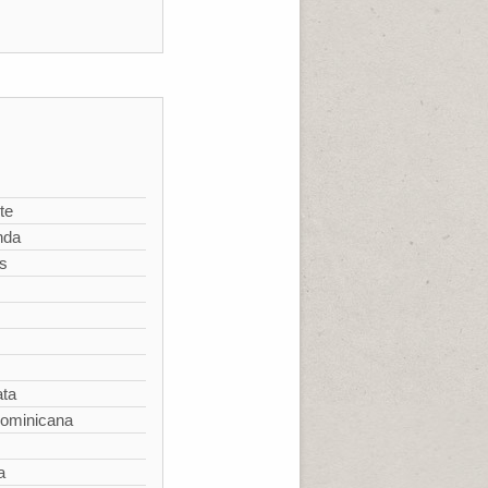
te
nda
s
ata
Dominicana
a