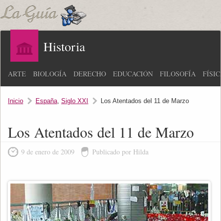
Historia
ARTE
BIOLOGÍA
DERECHO
EDUCACIÓN
FILOSOFÍA
FÍSI
Inicio
España
,
Siglo XXI
Los Atentados del 11 de Marzo
Los Atentados del 11 de Marzo
9 de enero de 2009
Publicado por Hilda