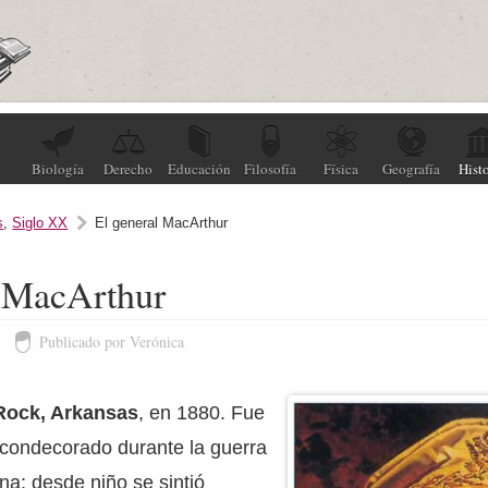
Biología
Derecho
Educación
Filosofía
Física
Geografía
Histo
s
,
Siglo XX
El general MacArthur
l MacArthur
3
Publicado por Verónica
 Rock, Arkansas
, en 1880. Fue
ar condecorado durante la guerra
ana; desde niño se sintió