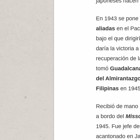
japoneses hacen 
En 1943 se pone a
aliadas
en el Pac
bajo el que dirigi
daría la victoria a
recuperación de l
tomó
Guadalcana
del Almirantazgo
Filipinas
en 1945
Recibió de mano 
a bordo del
Miss
1945. Fue jefe de
acantonado en Ja