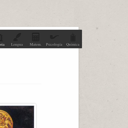
ria
Lengua
Matem.
Psicología
Química