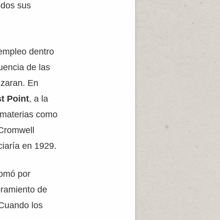
odos sus
 empleo dentro
luencia de las
izaran. En
t Point
, a la
o materias como
 Cromwell
ciaría en 1929.
 tomó por
bramiento de
 Cuando los