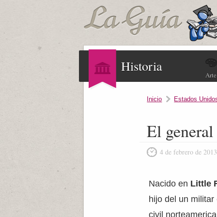
Historia
Arte
Inicio
Estados Unido
El genera
4 de febrero de 201
Nacido en
Little
hijo del un milit
civil norteameric