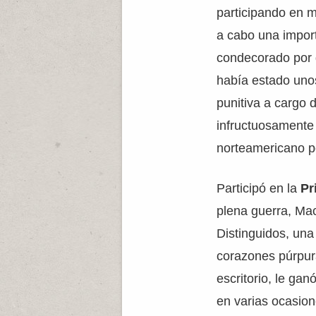
participando en m
a cabo una import
condecorado por 
había estado uno
punitiva a cargo 
infructuosamente
norteamericano po
Participó en la
Pr
plena guerra, Ma
Distinguidos, una 
corazones púrpura
escritorio, le ga
en varias ocasion