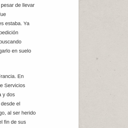
 pesar de llevar
fue
es estaba. Ya
pedición
 buscando
garlo en suelo
Francia. En
e Servicios
a y dos
o desde el
o, al ser herido
l fin de sus