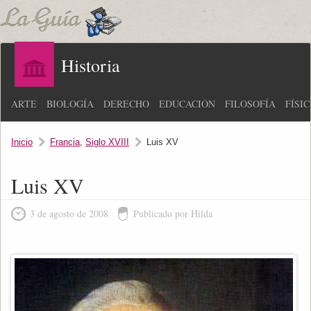
Historia
ARTE
BIOLOGÍA
DERECHO
EDUCACIÓN
FILOSOFÍA
FÍSI
Inicio
Francia
,
Siglo XVIII
Luis XV
Luis XV
3 de agosto de 2008
Publicado por Hilda