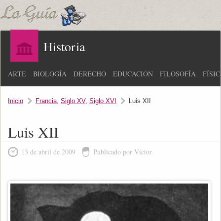
Historia
ARTE
BIOLOGÍA
DERECHO
EDUCACIÓN
FILOSOFÍA
FÍSI
Inicio
Francia
,
Siglo XV
,
Siglo XVI
Luis XII
Luis XII
13 de abril de 2009
Publicado por Víctor