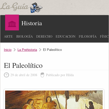
Historia
ARTE
BIOLOGÍA
DERECHO
EDUCACIÓN
FILOSOFÍA
FÍSI
Inicio
La Prehistoria
El Paleolítico
El Paleolítico
29 de abril de 2008
Publicado por Hilda