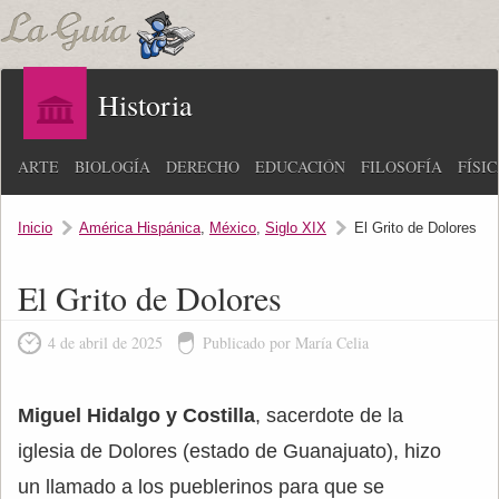
Historia
ARTE
BIOLOGÍA
DERECHO
EDUCACIÓN
FILOSOFÍA
FÍSI
Inicio
América Hispánica
,
México
,
Siglo XIX
El Grito de Dolores
El Grito de Dolores
4 de abril de 2025
Publicado por María Celia
Miguel Hidalgo y Costilla
, sacerdote de la
iglesia de Dolores (estado de Guanajuato), hizo
un llamado a los pueblerinos para que se