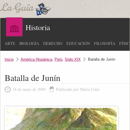
Historia
ARTE
BIOLOGÍA
DERECHO
EDUCACIÓN
FILOSOFÍA
FÍSI
Inicio
América Hispánica
,
Perú
,
Siglo XIX
Batalla de Junín
Batalla de Junín
18 de mayo de 2009
Publicado por María Celia