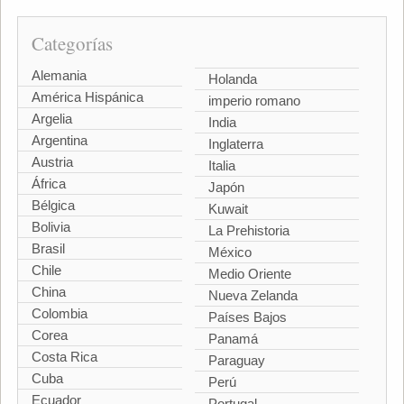
Categorías
Alemania
Holanda
América Hispánica
imperio romano
Argelia
India
Argentina
Inglaterra
Austria
Italia
África
Japón
Bélgica
Kuwait
Bolivia
La Prehistoria
Brasil
México
Chile
Medio Oriente
China
Nueva Zelanda
Colombia
Países Bajos
Corea
Panamá
Costa Rica
Paraguay
Cuba
Perú
Ecuador
Portugal