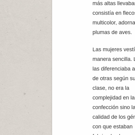
más altas llevaban
consistía en flec
multicolor, adorn
plumas de aves.
Las mujeres vest
manera sencilla.
las diferenciaba 
de otras según s
clase, no era la
complejidad en la
confección sino l
calidad de los gé
con que estaban