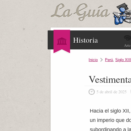
Historia
Arte
Inicio
Perú
,
Siglo XII
Vestimenta
5 de abril de 2025
Hacia el siglo XI
un imperio que do
subordinando a l