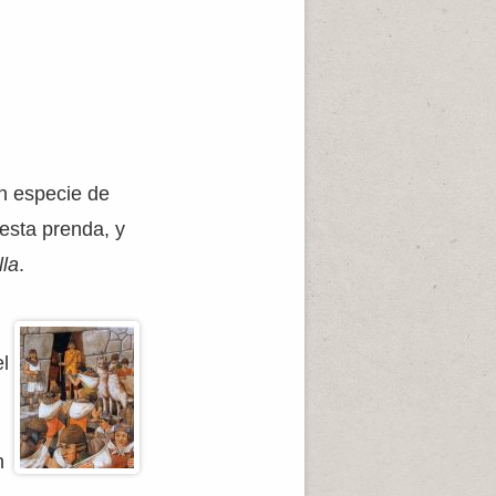
n especie de
esta prenda, y
lla
.
el
n