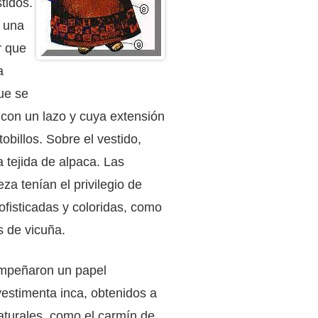
tidos.
a una
r que
a
ue se
a con un lazo y cuya extensión
tobillos. Sobre el vestido,
 tejida de alpaca. Las
za tenían el privilegio de
sofisticadas y coloridas, como
s de vicuña.
empeñaron un papel
vestimenta inca, obtenidos a
naturales, como el carmín de