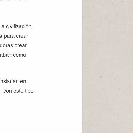
a civilización
ra para crear
edoras crear
tuaban como
nsistían en
 con este tipo