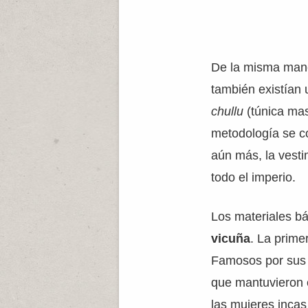
De la misma maner
también existían 
chullu
(túnica mas
metodología se co
aún más, la vesti
todo el imperio.
Los materiales bá
vicuña
. La prime
Famosos por sus 
que mantuvieron e
las mujeres incas 