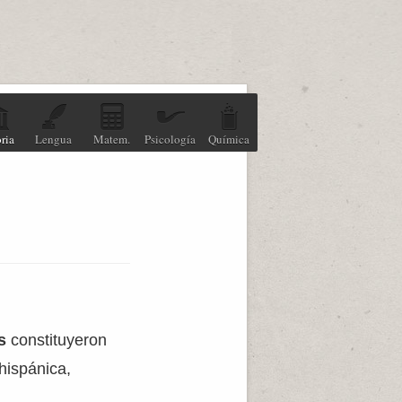
ria
Lengua
Matem.
Psicología
Química
s
constituyeron
hispánica,