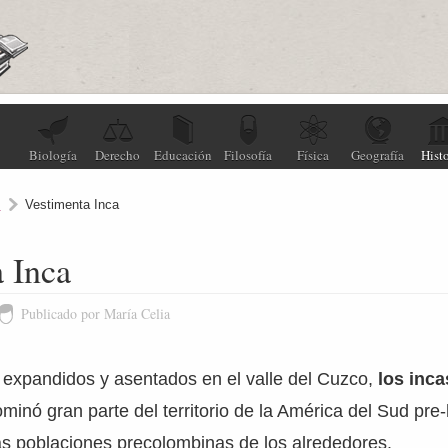
Biología
Derecho
Educación
Filosofía
Física
Geografía
Histo
I
Vestimenta Inca
 Inca
Publicado por María Celia
I, expandidos y asentados en el valle del Cuzco,
los inca
minó gran parte del territorio de la América del Sud pre-
as poblaciones precolombinas de los alrededores.