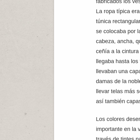
fabricados los ves
La ropa típica er
túnica rectangula
se colocaba por l
cabeza, ancha, q
ceñía a la cintur
llegaba hasta los 
llevaban una capa
damas de la noble
llevar telas más 
así también capa
Los colores des
importante en la 
través de tintes 