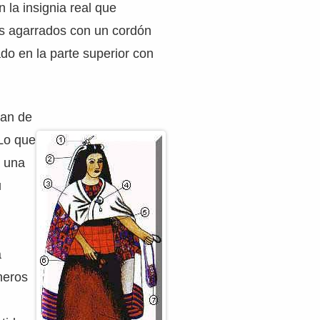
 la insignia real que
os agarrados con un cordón
ado en la parte superior con
ían de
 Lo que
a una
u
a
neros