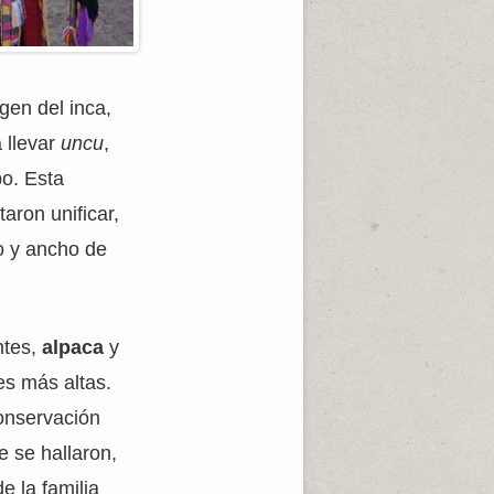
gen del inca,
 llevar
uncu
,
o. Esta
aron unificar,
go y ancho de
ntes,
alpaca
y
es más altas.
onservación
e se hallaron,
e la familia