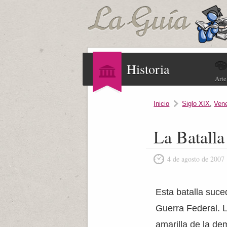
Historia
Arte
Inicio
Siglo XIX
,
Ven
La Batalla
4 de agosto de 2007
Esta batalla suc
Guerra Federal. L
amarilla de la dem