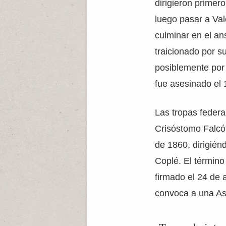
dirigieron primer
luego pasar a Val
culminar en el a
traicionado por s
posiblemente por
fue asesinado el
Las tropas feder
Crisóstomo Falcón
de 1860, dirigién
Coplé. El término
firmado el 24 de
convoca a una As