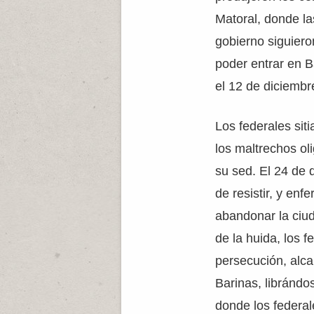
Matoral, donde l
gobierno siguiero
poder entrar en B
el 12 de diciembr
Los federales sit
los maltrechos ol
su sed. El 24 de 
de resistir, y enf
abandonar la ciud
de la huida, los f
persecución, alca
Barinas, librándo
donde los federal