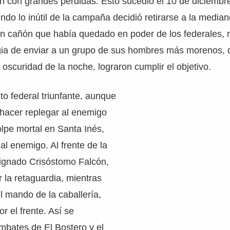
ron con grandes pérdidas. Esto sucedió el 10 de diciembr
viendo lo inútil de la campaña decidió retirarse a la media
un cañón que había quedado en poder de los federales, 
egia de enviar a un grupo de sus hombres más morenos, 
 oscuridad de la noche, lograron cumplir el objetivo.
cito federal triunfante, aunque
 hacer replegar al enemigo
olpe mortal en Santa Inés,
al enemigo. Al frente de la
signado Crisóstomo Falcón,
r la retaguardia, mientras
 mando de la caballería,
r el frente. Así se
mbates de El Bostero y el