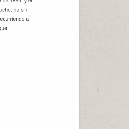
e de 1859, y el
noche, no sin
recurriendo a
que