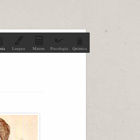
ria
Lengua
Matem.
Psicología
Química