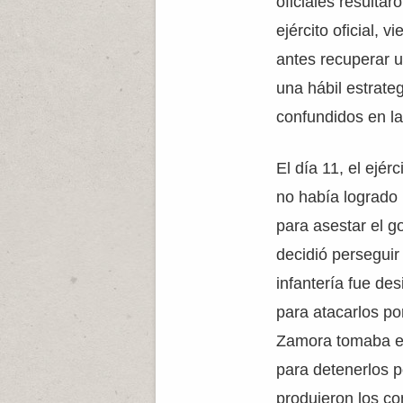
oficiales resulta
ejército oficial, 
antes recuperar 
una hábil estrat
confundidos en la
El día 11, el ejér
no había logrado
para asestar el g
decidió perseguir 
infantería fue de
para atacarlos po
Zamora tomaba el
para detenerlos po
produjeron los co