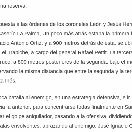
na reserva.
puesta a las órdenes de los coroneles León y Jesús He
caserío La Palma, Un poco más atrás estaba la primera lí
nacio Antonio Ortíz, y a 900 metros detrás de ésta, se ub
el Trapiche, a cargo del general Rafael Pettit. La tercer
ruce, a 800 metros posteriores de la segunda, bajo el 
vando la misma distancia que entre la segunda y la terc
ta Inés.
oca batalla al enemigo, en una estrategia defensiva, e i
ia la anterior, para concentrarse todas finalmente en San
ar el golpe aniquilador, pasando a la ofensiva, dividiend
s alas envolventes, abrazando al enemigo. José Ignacio 