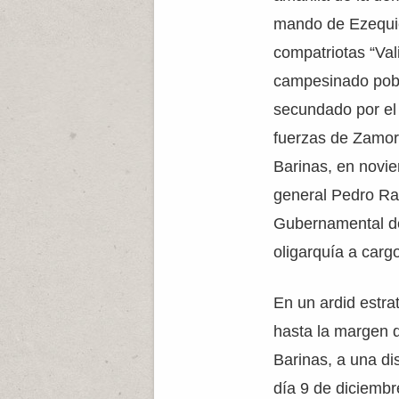
mando de Ezequi
compatriotas “Val
campesinado pobr
secundado por el
fuerzas de Zamor
Barinas, en novi
general Pedro Ra
Gubernamental de
oligarquía a carg
En un ardid estra
hasta la margen d
Barinas, a una dis
día 9 de diciemb