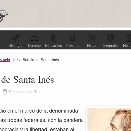
Biología
Derecho
Educación
Filosofía
Física
Geografía
Histo
ezuela
La Batalla de Santa Inés
 de Santa Inés
Publicado por Hilda
edió en el marco de la denominada
as tropas federales, con la bandera
ocracia y la libertad, estaban al