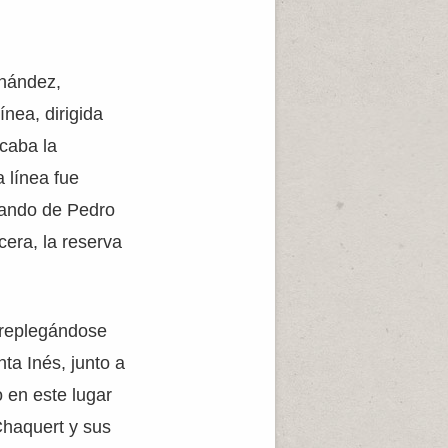
rnández,
nea, dirigida
icaba la
a línea fue
mando de Pedro
era, la reserva
r replegándose
ta Inés, junto a
o en este lugar
Chaquert y sus