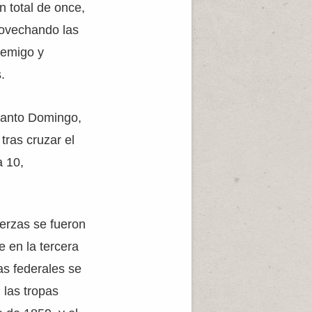
n total de once,
provechando las
nemigo y
.
 Santo Domingo,
tras cruzar el
a 10,
uerzas se fueron
e en la tercera
as federales se
 las tropas