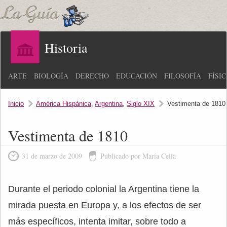
Historia
ARTE
BIOLOGÍA
DERECHO
EDUCACIÓN
FILOSOFÍA
FÍSI
Inicio
América Hispánica
,
Argentina
,
Siglo XIX
Vestimenta de 1810
Vestimenta de 1810
31 de marzo de 2009
Publicado por María Celia
Durante el periodo colonial la Argentina tiene la
mirada puesta en Europa y, a los efectos de ser
más específicos, intenta imitar, sobre todo a