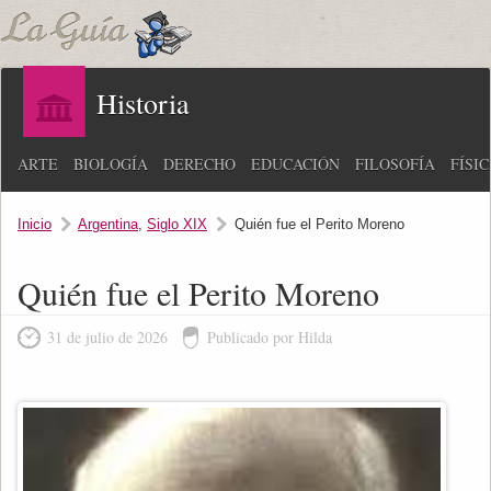
Historia
ARTE
BIOLOGÍA
DERECHO
EDUCACIÓN
FILOSOFÍA
FÍSI
Inicio
Argentina
,
Siglo XIX
Quién fue el Perito Moreno
Quién fue el Perito Moreno
31 de julio de 2026
Publicado por Hilda