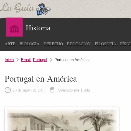
Historia
ARTE
BIOLOGÍA
DERECHO
EDUCACIÓN
FILOSOFÍA
FÍSI
Inicio
Brasil
,
Portugal
Portugal en América
Portugal en América
20 de mayo de 2011
Publicado por Hilda