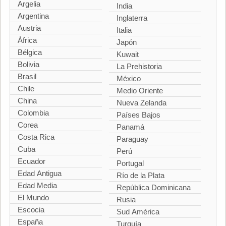
Argelia
India
Argentina
Inglaterra
Austria
Italia
África
Japón
Bélgica
Kuwait
Bolivia
La Prehistoria
Brasil
México
Chile
Medio Oriente
China
Nueva Zelanda
Colombia
Países Bajos
Corea
Panamá
Costa Rica
Paraguay
Cuba
Perú
Ecuador
Portugal
Edad Antigua
Río de la Plata
Edad Media
República Dominicana
El Mundo
Rusia
Escocia
Sud América
España
Turquía