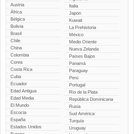
Austria
Italia
África
Japón
Bélgica
Kuwait
Bolivia
La Prehistoria
Brasil
México
Chile
Medio Oriente
China
Nueva Zelanda
Colombia
Países Bajos
Corea
Panamá
Costa Rica
Paraguay
Cuba
Perú
Ecuador
Portugal
Edad Antigua
Río de la Plata
Edad Media
República Dominicana
El Mundo
Rusia
Escocia
Sud América
España
Turquía
Estados Unidos
Uruguay
Europa