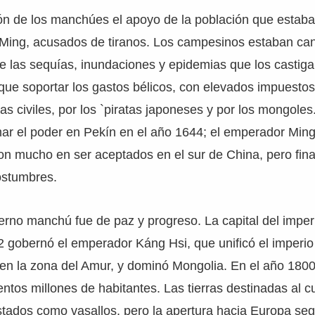
ón de los manchúes el apoyo de la población que estaba
Ming, acusados de tiranos. Los campesinos estaban ca
 las sequías, inundaciones y epidemias que los castigab
que soportar los gastos bélicos, con elevados impuesto
s civiles, por los `piratas japoneses y por los mongoles.
r el poder en Pekín en el año 1644; el emperador Ming
on mucho en ser aceptados en el sur de China, pero fin
ostumbres.
erno manchú fue de paz y progreso. La capital del imperi
 gobernó el emperador Káng Hsi, que unificó el imperio 
en la zona del Amur, y dominó Mongolia. En el año 1800
ntos millones de habitantes. Las tierras destinadas al cu
stados como vasallos, pero la apertura hacia Europa se