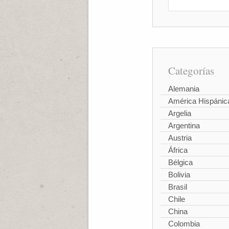
Categorías
Alemania
América Hispánic
Argelia
Argentina
Austria
África
Bélgica
Bolivia
Brasil
Chile
China
Colombia