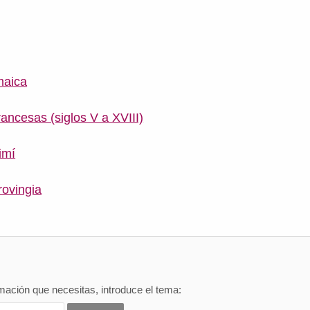
maica
rancesas (siglos V a XVIII)
imí
rovingia
mación que necesitas, introduce el tema: