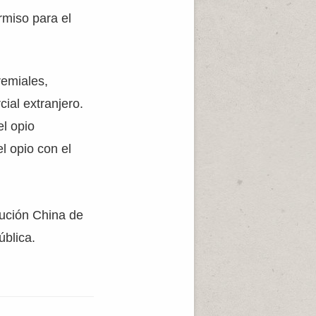
rmiso para el
remiales,
ial extranjero.
el opio
l opio con el
lución China de
blica.