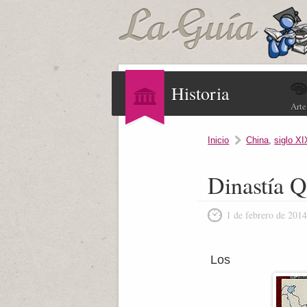
Historia
Arte
Inicio
China
,
siglo XI
Dinastía Q
1 de febrero de 201
Los