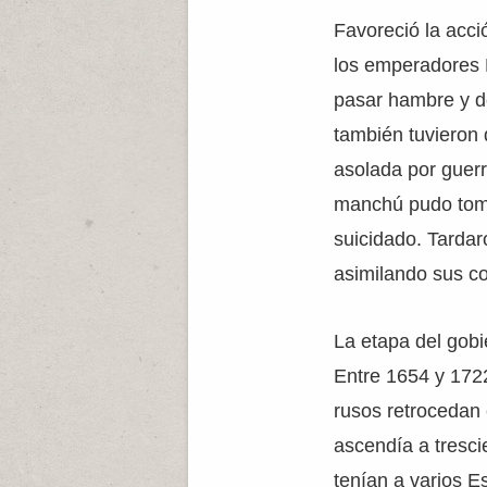
Favoreció la acci
los emperadores 
pasar hambre y de
también tuvieron 
asolada por guerra
manchú pudo toma
suicidado. Tardar
asimilando sus c
La etapa del gobi
Entre 1654 y 1722
rusos retrocedan 
ascendía a trescie
tenían a varios E