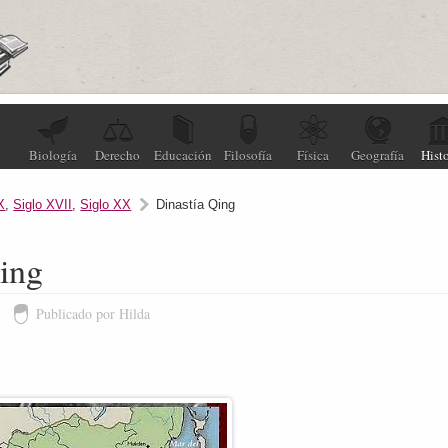
Biología
Derecho
Educación
Filosofía
Física
Geografía
Histo
X
,
Siglo XVII
,
Siglo XX
Dinastía Qing
ing
4
Publicado por Hilda