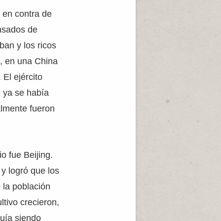
 en contra de
nsados de
an y los ricos
s, en una China
 El ejército
 ya se había
almente fueron
o fue Beijing.
y logró que los
 la población
ltivo crecieron,
guía siendo