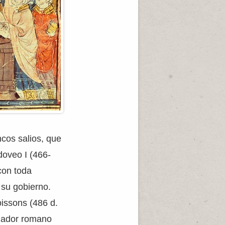
ncos salios, que
doveo I (466-
 con toda
 su gobierno.
oissons (486 d.
rnador romano