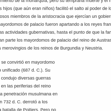
ecimiento de la monarquía, pero su temprana muerte y el 
s hijos (que aún eran niños) facilitó el salto al poder d
osos miembros de la aristocracia que ejercían un gobie
ayordomos de palacio fueron apartando a los reyes fran
as actividades gubernativas, hasta el punto de que la fami
an parte los mayordomos de palacio del reino de Austras
 merovingios de los reinos de Burgundia y Neustria.
l se convirtió en mayordomo
 unificado (687 d. C.). Su
l condujo diversas guerras
 en las periferias del reino
ó la penetración musulmana en
n 732 d. C. derrotó a los
batalla de Poitiers. Pero no