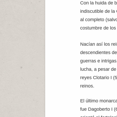
Con la huida de b
indiscutible de la
al completo (salv
costumbre de los f
Nacían así los re
descendientes de 
guerras e intriga
lucha, a pesar de
reyes Clotario I (
reinos.
El último monarca
fue Dagoberto I (