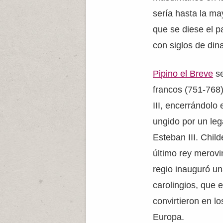
sería hasta la ma
que se diese el p
con siglos de din
Pipino el Breve
se
francos (751-768
III, encerrándolo
ungido por un le
Esteban III. Child
último rey merovi
regio inauguró un
carolingios, que 
convirtieron en lo
Europa.