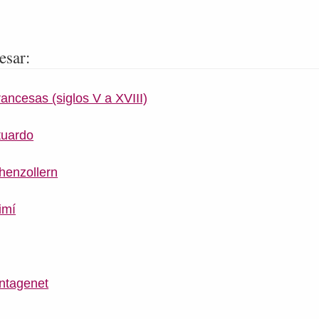
esar:
rancesas (siglos V a XVIII)
tuardo
henzollern
imí
antagenet