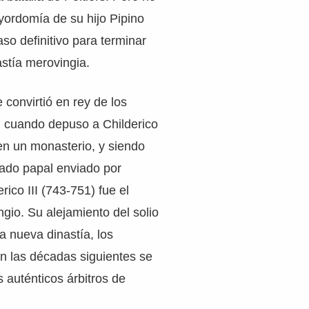
yordomía de su hijo Pipino
aso definitivo para terminar
astía merovingia.
 convirtió en rey de los
) cuando depuso a Childerico
 en un monasterio, y siendo
gado papal enviado por
erico III (743-751) fue el
ngio. Su alejamiento del solio
a nueva dinastía, los
en las décadas siguientes se
s auténticos árbitros de