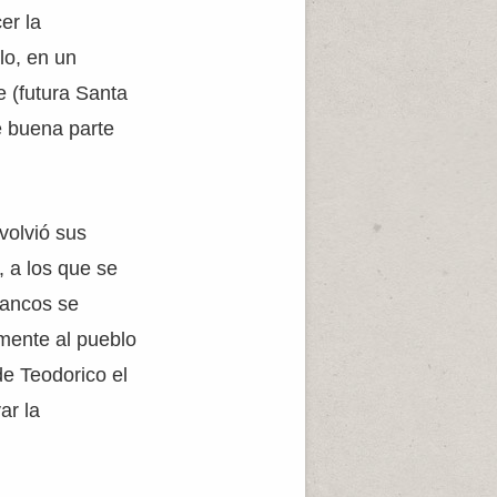
er la
lo, en un
e (futura Santa
de buena parte
volvió sus
, a los que se
rancos se
amente al pueblo
de Teodorico el
ar la