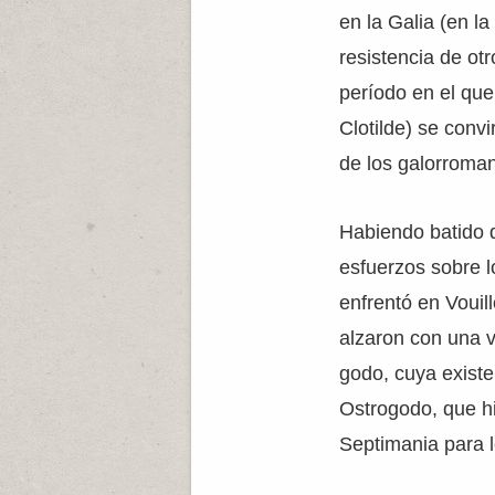
en la Galia (en la
resistencia de ot
período en el que 
Clotilde) se convi
de los galorroman
Habiendo batido d
esfuerzos sobre l
enfrentó en Vouil
alzaron con una v
godo, cuya existe
Ostrogodo, que hi
Septimania para 