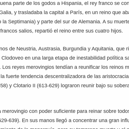
uena parte de los godos a Hispania, el rey franco se co
 Galia, y trasladaba la capital a París, en un reino que a
o la Septimania) y parte del sur de Alemania. A su muert
rancos salios, repartió el reino entre sus cuatro hijos.
inos de Neustria, Austrasia, Burgundia y Aquitania, que ri
Clodoveo en una larga etapa de inestabilidad política s
s. Los reyes merovingios tendían a reunificar los reinos 
 la fuerte tendencia descentralizadora de las aristocraci
558) y Clotario II (613-629) lograron reunir bajo su sober
 merovingio con poder suficiente para reinar sobre todo
629-639). En sus manos llegó a concentrar una gran infl