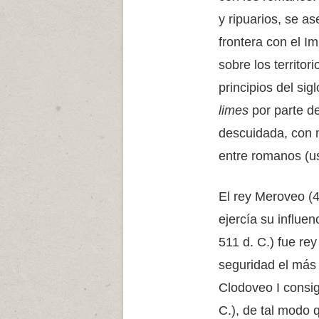
y ripuarios, se as
frontera con el 
sobre los territori
principios del sig
limes
por parte de
descuidada, con m
entre romanos (us
El rey Meroveo (44
ejercía su influe
511 d. C.) fue rey
seguridad el más 
Clodoveo I consig
C.), de tal modo 