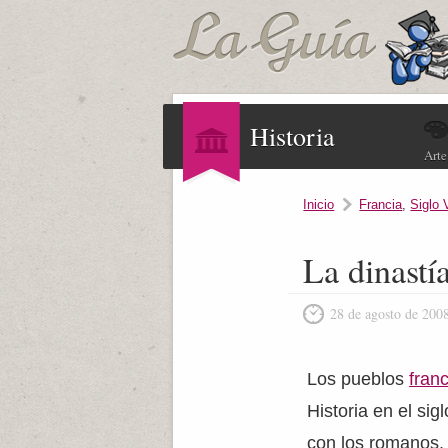
Historia
Arte
Inicio
Francia
,
Siglo 
La dinastí
28 de agosto de 200
Los pueblos
fran
Historia en el sig
con los romanos. 