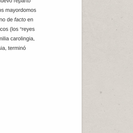
nuevo reparto
e los mayordomos
rno de
facto
en
cos (los “reyes
lia carolingia,
ia, terminó