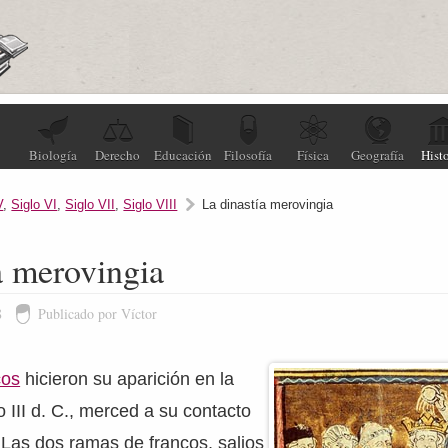
Biología
Derecho
Educación
Filosofía
Física
Geografía
Histo
V
,
Siglo VI
,
Siglo VII
,
Siglo VIII
La dinastía merovingia
a merovingia
8
Publicado por Víctor
cos
hicieron su aparición en la
lo III d. C., merced a su contacto
Las dos ramas de francos, salios