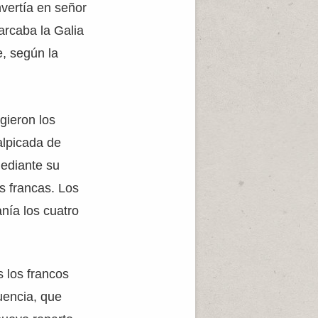
nvertía en señor
barcaba la Galia
e, según la
gieron los
alpicada de
mediante su
as francas. Los
anía los cuatro
s los francos
uencia, que