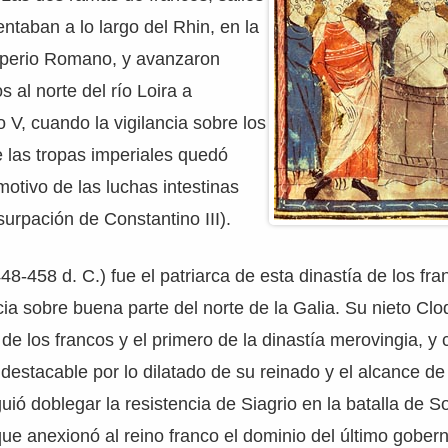
entaban a lo largo del Rhin, en la
Imperio Romano, y avanzaron
os al norte del río Loira a
lo V, cuando la vigilancia sobre los
 las tropas imperiales quedó
otivo de las luchas intestinas
urpación de Constantino III).
8-458 d. C.) fue el patriarca de esta dinastía de los fra
ncia sobre buena parte del norte de la Galia. Su nieto Clo
 de los francos y el primero de la dinastía merovingia, y
destacable por lo dilatado de su reinado y el alcance de
uió doblegar la resistencia de Siagrio en la batalla de S
que anexionó al reino franco el dominio del último gobe