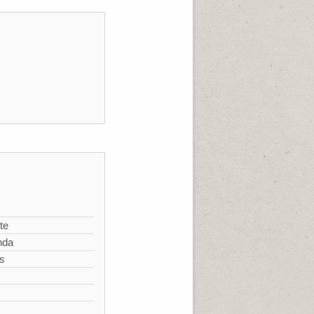
te
nda
s