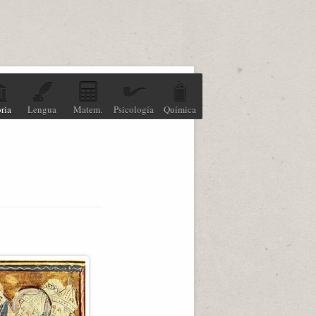
ria
Lengua
Matem.
Psicología
Química