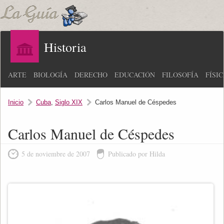
Historia
ARTE
BIOLOGÍA
DERECHO
EDUCACIÓN
FILOSOFÍA
FÍSI
Inicio
Cuba
,
Siglo XIX
Carlos Manuel de Céspedes
Carlos Manuel de Céspedes
5 de noviembre de 2007
Publicado por Hilda