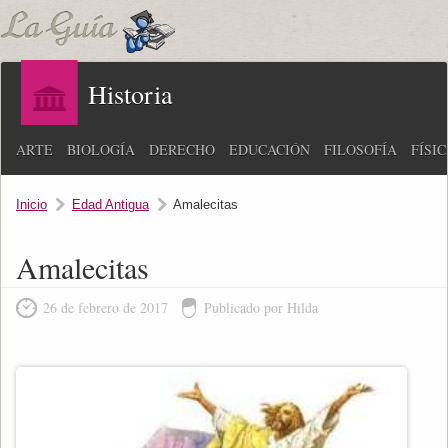
Historia
ARTE
BIOLOGÍA
DERECHO
EDUCACIÓN
FILOSOFÍA
FÍSI
Inicio
Edad Antigua
Amalecitas
Amalecitas
26 de febrero de 2017
Publicado por Hilda