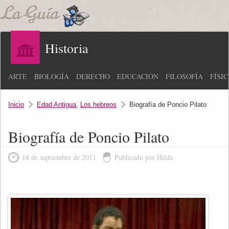
Historia
ARTE
BIOLOGÍA
DERECHO
EDUCACIÓN
FILOSOFÍA
FÍSI
Inicio
Edad Antigua
,
Los hebreos
Biografía de Poncio Pilato
Biografía de Poncio Pilato
18 de septiembre de 2011
Publicado por Hilda