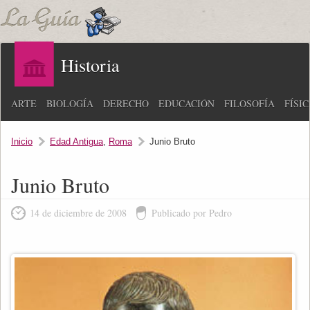
Historia
ARTE
BIOLOGÍA
DERECHO
EDUCACIÓN
FILOSOFÍA
FÍSI
Inicio
Edad Antigua
,
Roma
Junio Bruto
Junio Bruto
14 de diciembre de 2008
Publicado por Pedro