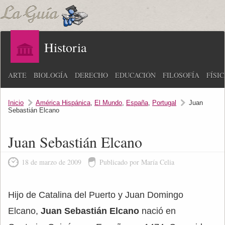
Historia
ARTE
BIOLOGÍA
DERECHO
EDUCACIÓN
FILOSOFÍA
FÍSI
Inicio
América Hispánica
,
El Mundo
,
España
,
Portugal
Juan
Sebastián Elcano
Juan Sebastián Elcano
18 de marzo de 2009
Publicado por María Celia
Hijo de Catalina del Puerto y Juan Domingo
Elcano,
Juan Sebastián Elcano
nació en