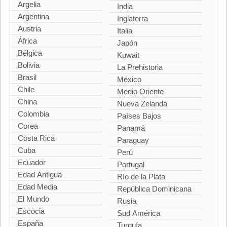
Argelia
India
Argentina
Inglaterra
Austria
Italia
África
Japón
Bélgica
Kuwait
Bolivia
La Prehistoria
Brasil
México
Chile
Medio Oriente
China
Nueva Zelanda
Colombia
Países Bajos
Corea
Panamá
Costa Rica
Paraguay
Cuba
Perú
Ecuador
Portugal
Edad Antigua
Río de la Plata
Edad Media
República Dominicana
El Mundo
Rusia
Escocia
Sud América
España
Turquía