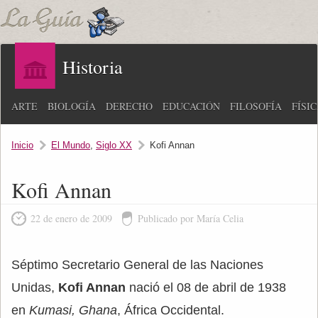
Historia
ARTE
BIOLOGÍA
DERECHO
EDUCACIÓN
FILOSOFÍA
FÍSI
Inicio
El Mundo
,
Siglo XX
Kofi Annan
Kofi Annan
22 de enero de 2009
Publicado por María Celia
Séptimo Secretario General de las Naciones
Unidas,
Kofi Annan
nació el 08 de abril de 1938
en
Kumasi, Ghana
, África Occidental.