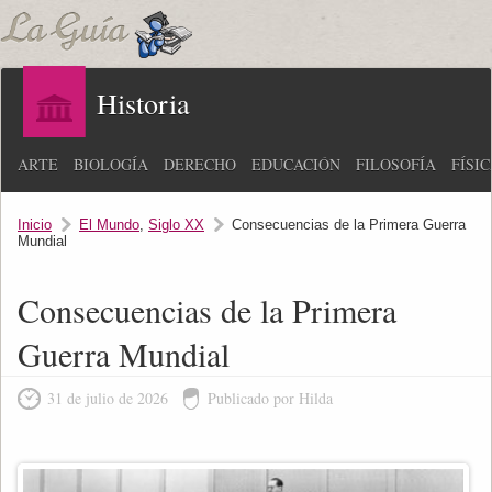
Historia
ARTE
BIOLOGÍA
DERECHO
EDUCACIÓN
FILOSOFÍA
FÍSI
Inicio
El Mundo
,
Siglo XX
Consecuencias de la Primera Guerra
Mundial
Consecuencias de la Primera
Guerra Mundial
31 de julio de 2026
Publicado por Hilda