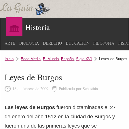
Historia
ARTE
BIOLOGÍA
DERECHO
EDUCACIÓN
FILOSOFÍA
FÍSI
Inicio
Edad Media
,
El Mundo
,
España
,
Siglo XVI
Leyes de Burgos
Leyes de Burgos
18 de febrero de 2009
Publicado por Sebastián
Las leyes de Burgos
fueron dictaminadas el 27
de enero del año 1512 en la ciudad de Burgos y
fueron una de las primeras leyes que se