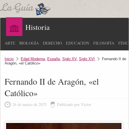
Historia
ARTE
BIOLOGÍA
DERECHO
EDUCACIÓN
FILOSOFÍA
FÍSI
Inicio
Edad Moderna
,
España
,
Siglo XV
,
Siglo XVI
Fernando II de
Aragón, «el Católico»
Fernando II de Aragón, «el
Católico»
26 de marzo de 2025
Publicado por Víctor