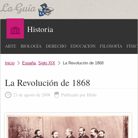
Historia
ARTE
BIOLOGÍA
DERECHO
EDUCACIÓN
FILOSOFÍA
FÍSI
Inicio
España
,
Siglo XIX
La Revolución de 1868
La Revolución de 1868
21 de agosto de 2008
Publicado por Hilda