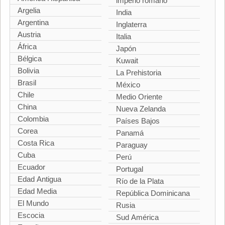
imperio romano
Argelia
India
Argentina
Inglaterra
Austria
Italia
África
Japón
Bélgica
Kuwait
Bolivia
La Prehistoria
Brasil
México
Chile
Medio Oriente
China
Nueva Zelanda
Colombia
Países Bajos
Corea
Panamá
Costa Rica
Paraguay
Cuba
Perú
Ecuador
Portugal
Edad Antigua
Río de la Plata
Edad Media
República Dominicana
El Mundo
Rusia
Escocia
Sud América