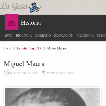
Historia
ARTE
BIOLOGÍA
DERECHO
EDUCACIÓN
FILOSOFÍA
FÍSI
Inicio
España
,
Siglo XX
Miguel Maura
Miguel Maura
8 de octubre de 2008
Publicado por Hilda