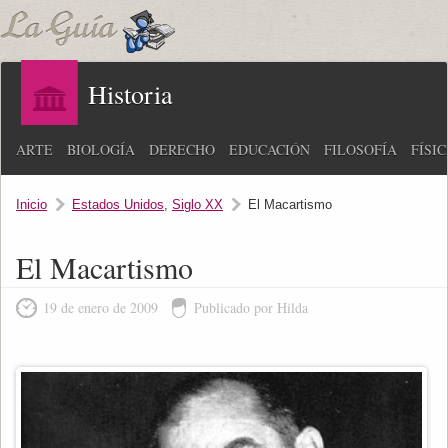
Historia
ARTE
BIOLOGÍA
DERECHO
EDUCACIÓN
FILOSOFÍA
FÍSI
Inicio
Estados Unidos
,
Siglo XX
El Macartismo
El Macartismo
19 de enero de 2009
Publicado por Hilda