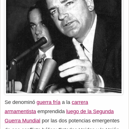
Se denominó
guerra fría
a la
carrera
armamentista
emprendida
luego de la Segunda
Guerra Mundial
por las dos potencias emergentes