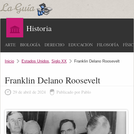
Historia
ARTE
BIOLOGÍA
DERECHO
EDUCACIÓN
FILOSOFÍA
FÍSI
Inicio
Estados Unidos
,
Siglo XX
Franklin Delano Roosevelt
Franklin Delano Roosevelt
29 de abril de 2024
Publicado por Pablo