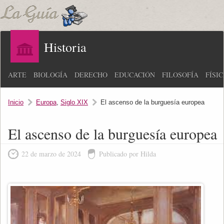
Historia
ARTE
BIOLOGÍA
DERECHO
EDUCACIÓN
FILOSOFÍA
FÍSI
Inicio
Europa
,
Siglo XIX
El ascenso de la burguesía europea
El ascenso de la burguesía europea
22 de marzo de 2024
Publicado por Hilda