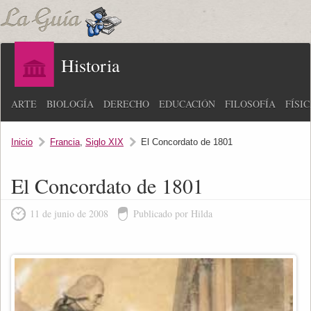
Historia
ARTE
BIOLOGÍA
DERECHO
EDUCACIÓN
FILOSOFÍA
FÍSI
Inicio
Francia
,
Siglo XIX
El Concordato de 1801
El Concordato de 1801
11 de junio de 2008
Publicado por Hilda