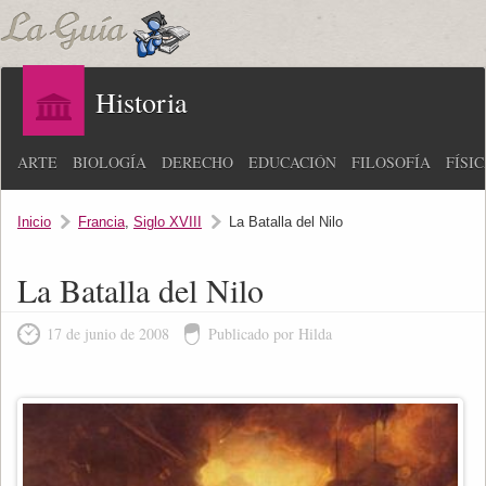
Historia
ARTE
BIOLOGÍA
DERECHO
EDUCACIÓN
FILOSOFÍA
FÍSI
Inicio
Francia
,
Siglo XVIII
La Batalla del Nilo
La Batalla del Nilo
17 de junio de 2008
Publicado por Hilda