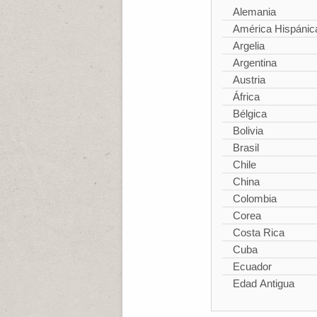
Alemania
América Hispánic
Argelia
Argentina
Austria
África
Bélgica
Bolivia
Brasil
Chile
China
Colombia
Corea
Costa Rica
Cuba
Ecuador
Edad Antigua