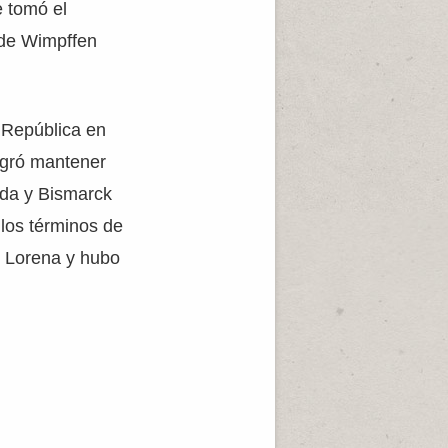
e tomó el
y de Wimpffen
 República en
ogró mantener
ida y Bismarck
 los términos de
y Lorena y hubo