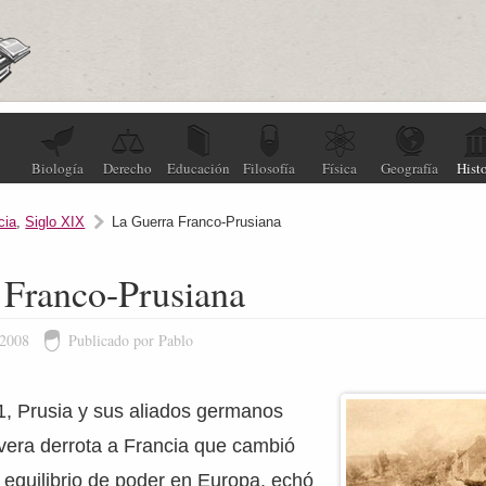
Biología
Derecho
Educación
Filosofía
Física
Geografía
Histo
cia
,
Siglo XIX
La Guerra Franco-Prusiana
 Franco-Prusiana
 2008
Publicado por Pablo
1, Prusia y sus aliados germanos
vera derrota a Francia que cambió
equilibrio de poder en Europa, echó