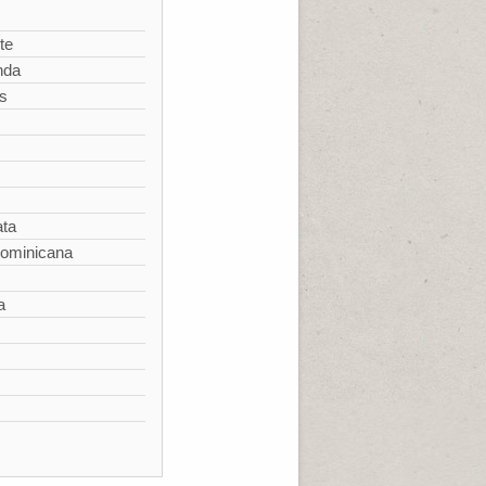
te
nda
s
ata
Dominicana
a