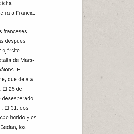
dicha
erra a Francia.
s franceses
ías después
 ejército
atalla de Mars-
âlons. El
ne, que deja a
. El 25 de
ue desesperado
. El 31, dos
cae herido y es
 Sedan, los