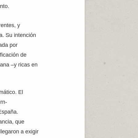
nto.
entes, y
a. Su intención
ada por
ficación de
ana –y ricas en
mático. El
rn-
 España.
ancia, que
legaron a exigir