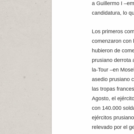
a Guillermo I –e
candidatura, lo q
Los primeros comb
comenzaron con b
hubieron de comen
prusiano derrota 
la-Tour –en Mosel
asedio prusiano c
las tropas france
Agosto, el ejérc
con 140.000 solda
ejércitos prusian
relevado por el g