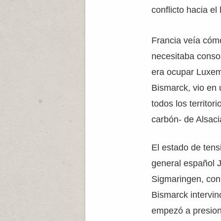
conflicto hacia e
Francia veía cóm
necesitaba conso
era ocupar Luxem
Bismarck, vio en 
todos los territo
carbón- de Alsaci
El estado de ten
general español J
Sigmaringen, con 
Bismarck intervin
empezó a presiona