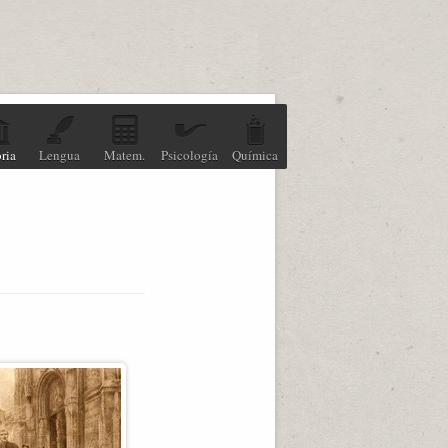
ria
Lengua
Matem.
Psicología
Química