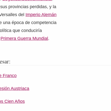
 sus provincias perdidas, y la
Versalles del
Imperio Alemán
 de una época de competencia
política que conduciría
a
Primera Guerra Mundial
.
esar:
e Franco
sión Austriaca
os Cien Años