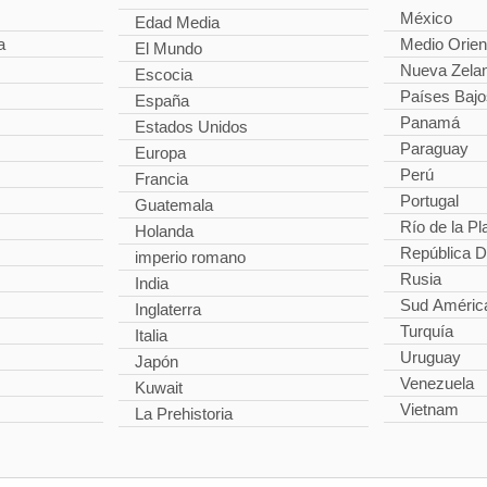
México
Edad Media
a
Medio Orien
El Mundo
Nueva Zela
Escocia
Países Bajo
España
Panamá
Estados Unidos
Paraguay
Europa
Perú
Francia
Portugal
Guatemala
Río de la Pl
Holanda
República 
imperio romano
Rusia
India
Sud Améric
Inglaterra
Turquía
Italia
Uruguay
Japón
Venezuela
Kuwait
Vietnam
La Prehistoria