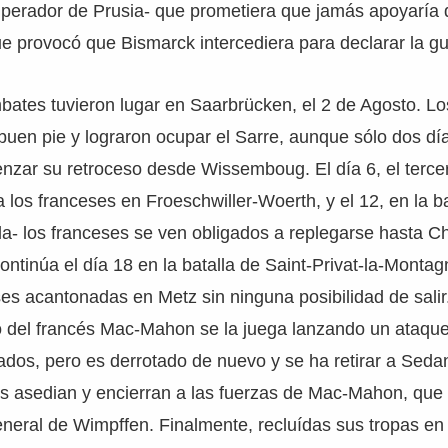
mperador de Prusia- que prometiera que jamás apoyaría 
ue provocó que Bismarck intercediera para declarar la gu
ates tuvieron lugar en Saarbrücken, el 2 de Agosto. Lo
uen pie y lograron ocupar el Sarre, aunque sólo dos d
zar su retroceso desde Wissemboug. El día 6, el tercer
a los franceses en Froeschwiller-Woerth, y el 12, en la b
a- los franceses se ven obligados a replegarse hasta Ch
ontinúa el día 18 en la batalla de Saint-Privat-la-Montag
ses acantonadas en Metz sin ninguna posibilidad de salir
ito del francés Mac-Mahon se la juega lanzando un ataq
dos, pero es derrotado de nuevo y se ha retirar a Sedan
os asedian y encierran a las fuerzas de Mac-Mahon, que 
eneral de Wimpffen. Finalmente, recluídas sus tropas en