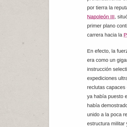
por tierra la repu
Napoleón III
, sit
primer plano cont
carrera hacia la
P
En efecto, la fuer
era como un gigan
instrucción selec
expediciones ultr
reclutas capaces 
ya había puesto e
había demostrado 
unido a la poca r
estructura militar