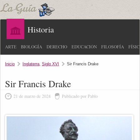
Historia
ARTE
BIOLOGÍA
DERECHO
EDUCACIÓN
FILOSOFÍA
FÍSI
Inicio
Inglaterra
,
Siglo XVI
Sir Francis Drake
Sir Francis Drake
21 de marzo de 2024
Publicado por Pablo