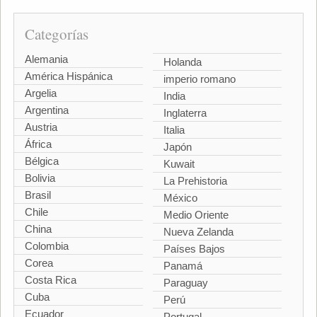
Categorías
Alemania
Holanda
América Hispánica
imperio romano
Argelia
India
Argentina
Inglaterra
Austria
Italia
África
Japón
Bélgica
Kuwait
Bolivia
La Prehistoria
Brasil
México
Chile
Medio Oriente
China
Nueva Zelanda
Colombia
Países Bajos
Corea
Panamá
Costa Rica
Paraguay
Cuba
Perú
Ecuador
Portugal