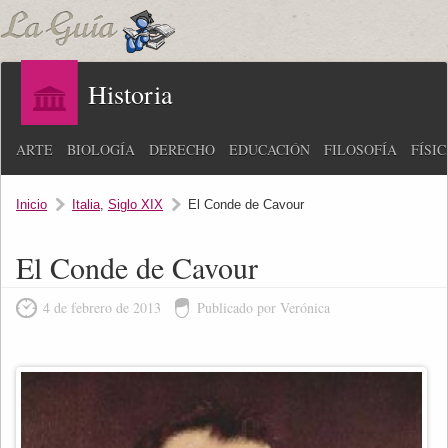
Historia
ARTE
BIOLOGÍA
DERECHO
EDUCACIÓN
FILOSOFÍA
FÍSI
Inicio
Italia
,
Siglo XIX
El Conde de Cavour
El Conde de Cavour
4 de febrero de 2013
Publicado por Verónica