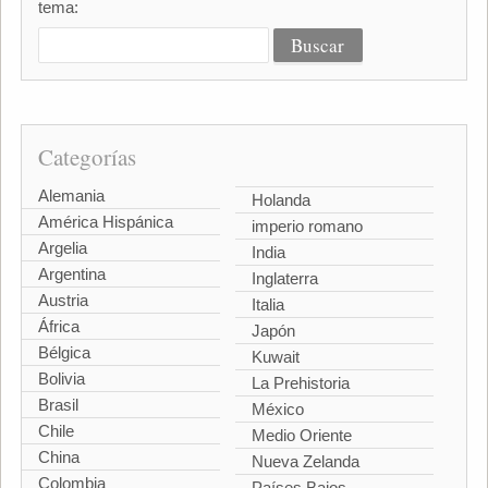
tema:
Categorías
Alemania
Holanda
América Hispánica
imperio romano
Argelia
India
Argentina
Inglaterra
Austria
Italia
África
Japón
Bélgica
Kuwait
Bolivia
La Prehistoria
Brasil
México
Chile
Medio Oriente
China
Nueva Zelanda
Colombia
Países Bajos