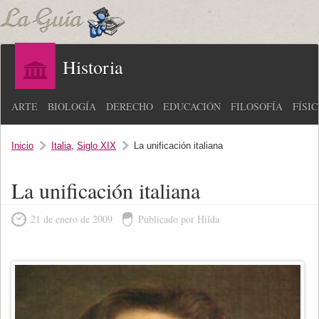
Historia
ARTE
BIOLOGÍA
DERECHO
EDUCACIÓN
FILOSOFÍA
FÍSI
Inicio
Italia
,
Siglo XIX
La unificación italiana
La unificación italiana
21 de enero de 2009
Publicado por Hilda