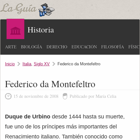
Historia
ARTE
BIOLOGÍA
DERECHO
EDUCACIÓN
FILOSOFÍA
FÍSI
Inicio
Italia
,
Siglo XV
Federico da Montefeltro
Federico da Montefeltro
15 de noviembre de 2008
Publicado por María Celia
Duque de Urbino
desde 1444 hasta su muerte,
fue uno de los príncipes más importantes del
Renacimiento italiano. También conocido como