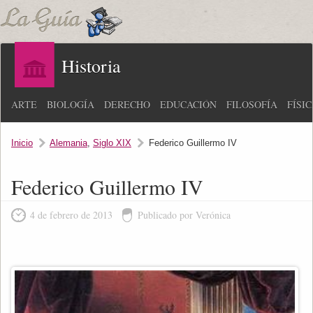
Historia
ARTE
BIOLOGÍA
DERECHO
EDUCACIÓN
FILOSOFÍA
FÍSI
Inicio
Alemania
,
Siglo XIX
Federico Guillermo IV
Federico Guillermo IV
4 de febrero de 2013
Publicado por Verónica