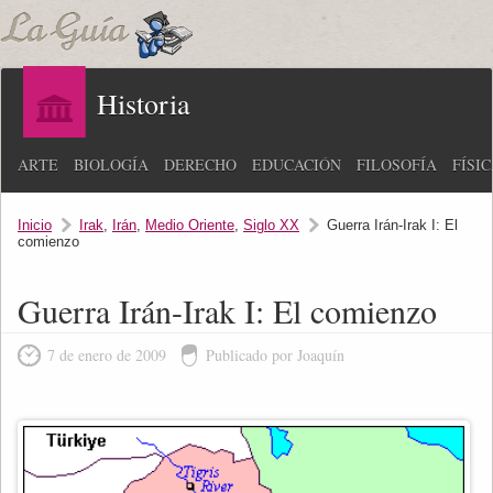
Historia
ARTE
BIOLOGÍA
DERECHO
EDUCACIÓN
FILOSOFÍA
FÍSI
Inicio
Irak
,
Irán
,
Medio Oriente
,
Siglo XX
Guerra Irán-Irak I: El
comienzo
Guerra Irán-Irak I: El comienzo
7 de enero de 2009
Publicado por Joaquín