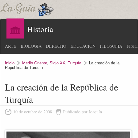
Historia
ARTE
BIOLOGÍA
DERECHO
EDUCACIÓN
FILOSOFÍA
FÍSI
Inicio
Medio Oriente
,
Siglo XX
,
Turquía
La creación de la
República de Turquía
La creación de la República de
Turquía
10 de octubre de 2008
Publicado por Joaquín