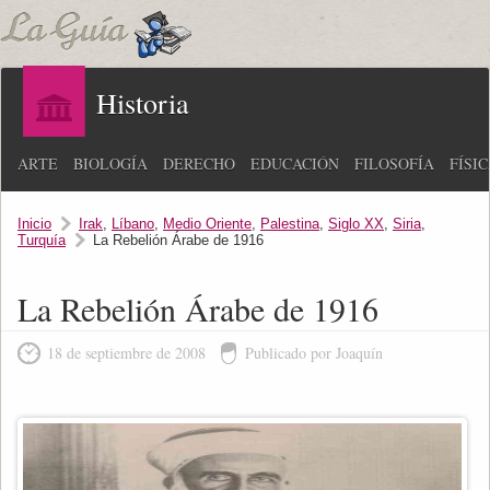
Historia
ARTE
BIOLOGÍA
DERECHO
EDUCACIÓN
FILOSOFÍA
FÍSI
Inicio
Irak
,
Líbano
,
Medio Oriente
,
Palestina
,
Siglo XX
,
Siria
,
Turquía
La Rebelión Árabe de 1916
La Rebelión Árabe de 1916
18 de septiembre de 2008
Publicado por Joaquín