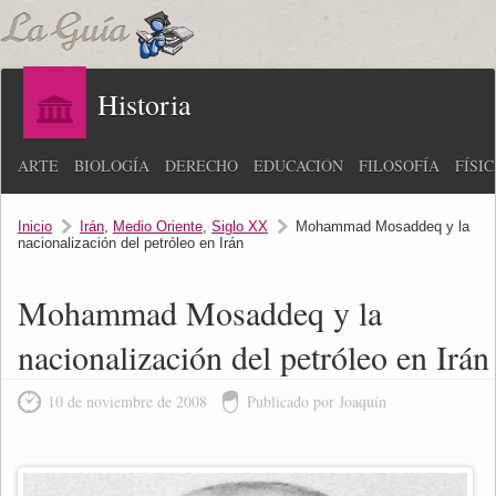
Historia
ARTE
BIOLOGÍA
DERECHO
EDUCACIÓN
FILOSOFÍA
FÍSI
Inicio
Irán
,
Medio Oriente
,
Siglo XX
Mohammad Mosaddeq y la
nacionalización del petróleo en Irán
Mohammad Mosaddeq y la
nacionalización del petróleo en Irán
10 de noviembre de 2008
Publicado por Joaquín