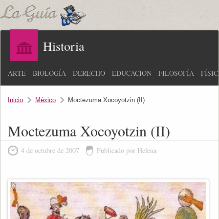
Historia
ARTE
BIOLOGÍA
DERECHO
EDUCACIÓN
FILOSOFÍA
FÍSI
Inicio
México
Moctezuma Xocoyotzin (II)
Moctezuma Xocoyotzin (II)
4 de octubre de 2007
Publicado por Helena