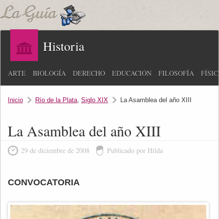
Historia
ARTE
BIOLOGÍA
DERECHO
EDUCACIÓN
FILOSOFÍA
FÍSI
Inicio
Río de la Plata
,
Siglo XIX
La Asamblea del año XIII
La Asamblea del año XIII
29 de diciembre de 2008
Publicado por Hilda
CONVOCATORIA