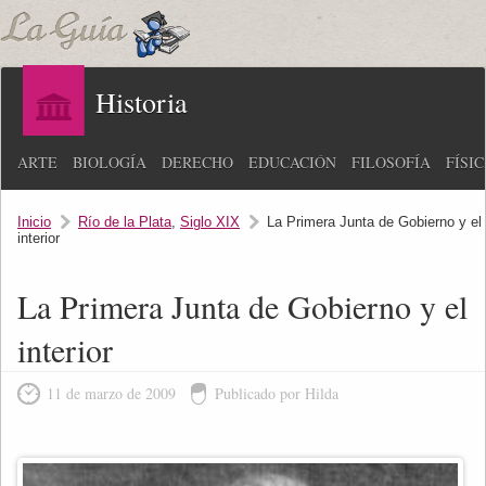
Historia
ARTE
BIOLOGÍA
DERECHO
EDUCACIÓN
FILOSOFÍA
FÍSI
Inicio
Río de la Plata
,
Siglo XIX
La Primera Junta de Gobierno y el
interior
La Primera Junta de Gobierno y el
interior
11 de marzo de 2009
Publicado por Hilda