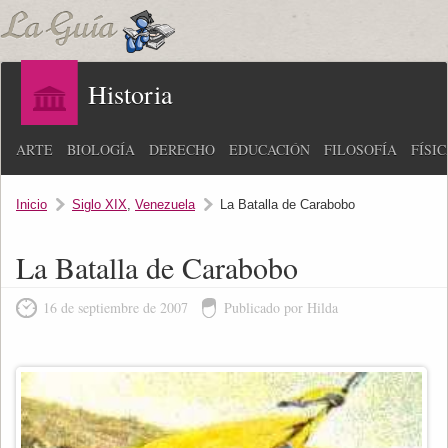
Historia
ARTE
BIOLOGÍA
DERECHO
EDUCACIÓN
FILOSOFÍA
FÍSI
Inicio
Siglo XIX
,
Venezuela
La Batalla de Carabobo
La Batalla de Carabobo
16 de septiembre de 2007
Publicado por Hilda