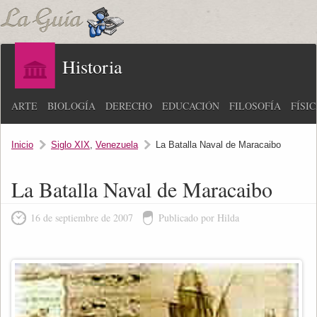
Historia
ARTE
BIOLOGÍA
DERECHO
EDUCACIÓN
FILOSOFÍA
FÍSI
Inicio
Siglo XIX
,
Venezuela
La Batalla Naval de Maracaibo
La Batalla Naval de Maracaibo
16 de septiembre de 2007
Publicado por Hilda