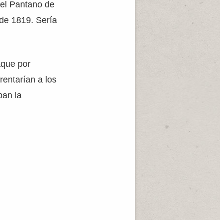
del Pantano de
 de 1819. Sería
aque por
entarían a los
ban la