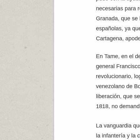
necesarias para r
Granada, que se
españolas, ya que
Cartagena, apode
En Tame, en el de
general Francisco
revolucionario, l
venezolano de Bolí
liberación, que s
1818, no demanda
La vanguardia qu
la infantería y l