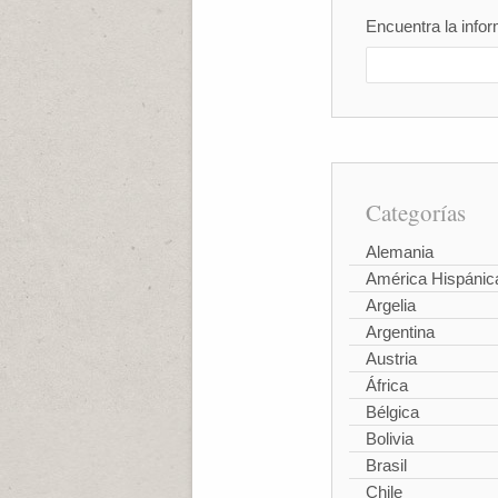
Encuentra la infor
Categorías
Alemania
América Hispánic
Argelia
Argentina
Austria
África
Bélgica
Bolivia
Brasil
Chile