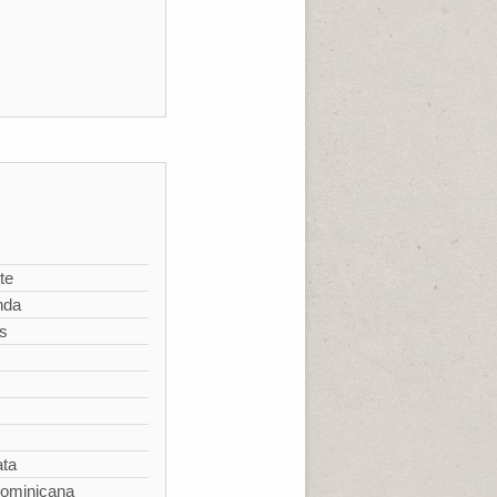
te
nda
s
ata
Dominicana