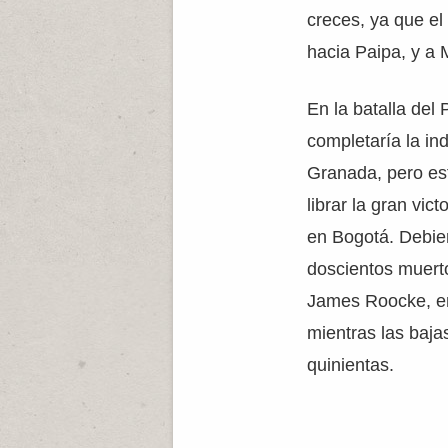
creces, ya que el
hacia Paipa, y a 
En la batalla del
completaría la i
Granada, pero est
librar la gran vict
en Bogotá. Debie
doscientos muerto
James Roocke, ent
mientras las baj
quinientas.