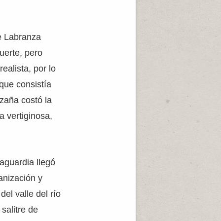
de Labranza
uerte, pero
ealista, por lo
que consistía
zaña costó la
a vertiginosa,
taguardia llegó
anización y
el valle del río
salitre de