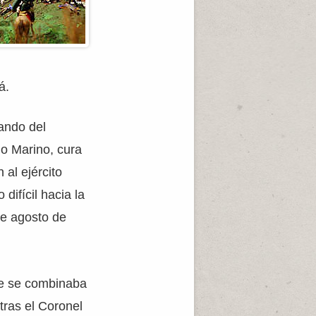
á.
ando del
io Marino, cura
al ejército
difícil hacia la
de agosto de
de se combinaba
tras el Coronel