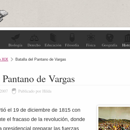
Biología
Derecho
Educación
Filosofía
Física
Geografía
Histo
o XIX
Batalla del Pantano de Vargas
l Pantano de Vargas
 2007
Publicado por Hilda
tió el 19 de diciembre de 1815 con
nte el fracaso de la revolución, donde
 presidencial preparar las fuerzas