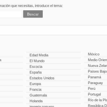
mación que necesitas, introduce el tema:
México
Edad Media
a
Medio Orien
El Mundo
Nueva Zela
Escocia
Países Bajo
España
Panamá
Estados Unidos
Paraguay
Europa
Perú
Francia
Portugal
Guatemala
Río de la Pl
Holanda
República 
imperio romano