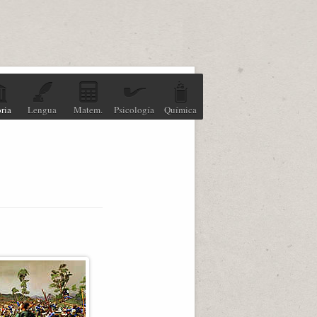
ria
Lengua
Matem.
Psicología
Química