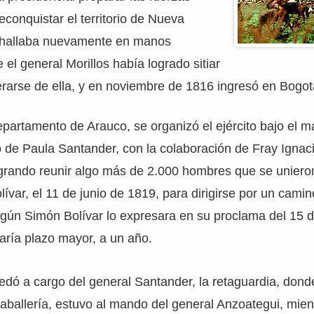
econquistar el territorio de Nueva
 hallaba nuevamente en manos
 el general Morillos había logrado sitiar
rarse de ella, y en noviembre de 1816 ingresó en Bogot
partamento de Arauco, se organizó el ejército bajo el m
 de Paula Santander, con la colaboración de Fray Ignac
ogrando reunir algo más de 2.000 hombres que se unieron 
var, el 11 de junio de 1819, para dirigirse por un camino 
egún Simón Bolívar lo expresara en su proclama del 15 
ría plazo mayor, a un año.
edó a cargo del general Santander, la retaguardia, don
a caballería, estuvo al mando del general Anzoategui, mien