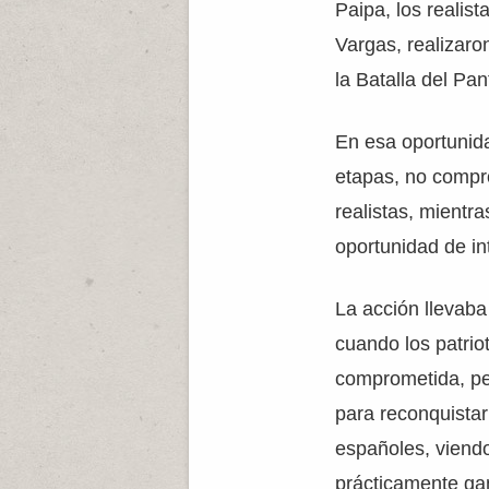
Paipa, los realis
Vargas, realizaro
la Batalla del Pa
En esa oportunida
etapas, no compro
realistas, mientra
oportunidad de int
La acción llevaba
cuando los patrio
comprometida, per
para reconquistar
españoles, viendo
prácticamente ga