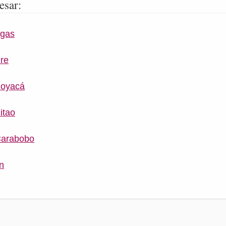
esar:
rgas
ure
Boyacá
itao
Carabobo
ín