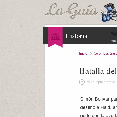
Historia
Arte
Inicio
Colombia
,
Sigl
Batalla de
25 de septiembre de
Simón Bolívar par
destino a Haití, a
pudo con la ayuda