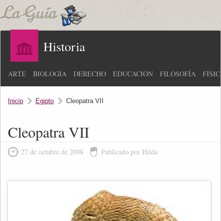
Historia
ARTE
BIOLOGÍA
DERECHO
EDUCACIÓN
FILOSOFÍA
FÍSI
Inicio
Egipto
Cleopatra VII
Cleopatra VII
27 de octubre de 2008
Publicado por Hilda